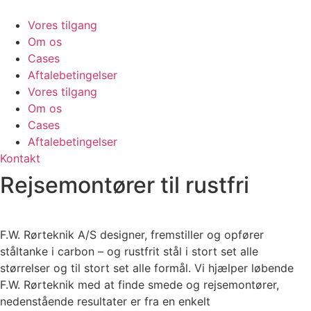
Videre
til
Vores tilgang
indhold
Om os
Cases
Aftalebetingelser
Vores tilgang
Om os
Cases
Aftalebetingelser
Kontakt
Rejsemontører til rustfri
F.W. Rørteknik A/S designer, fremstiller og opfører
ståltanke i carbon – og rustfrit stål i stort set alle
størrelser og til stort set alle formål. Vi hjælper løbende
F.W. Rørteknik med at finde smede og rejsemontører,
nedenstående resultater er fra en enkelt