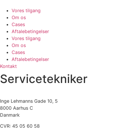
Videre
til
Vores tilgang
indhold
Om os
Cases
Aftalebetingelser
Vores tilgang
Om os
Cases
Aftalebetingelser
Kontakt
Servicetekniker
Inge Lehmanns Gade 10, 5
8000 Aarhus C
Danmark
CVR: 45 05 60 58