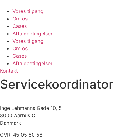
Videre
til
Vores tilgang
indhold
Om os
Cases
Aftalebetingelser
Vores tilgang
Om os
Cases
Aftalebetingelser
Kontakt
Servicekoordinator
Inge Lehmanns Gade 10, 5
8000 Aarhus C
Danmark
CVR: 45 05 60 58