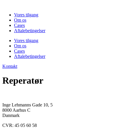
Videre
til
Vores tilgang
indhold
Om os
Cases
Aftalebetingelser
Vores tilgang
Om os
Cases
Aftalebetingelser
Kontakt
Reperatør
Inge Lehmanns Gade 10, 5
8000 Aarhus C
Danmark
CVR: 45 05 60 58